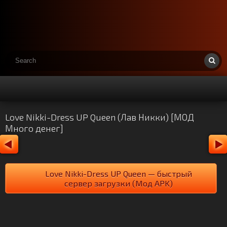
Love Nikki-Dress UP Queen (Лав Никки) [МОД
Много денег]
Love Nikki-Dress UP Queen — быстрый
сервер загрузки (Мод APK)