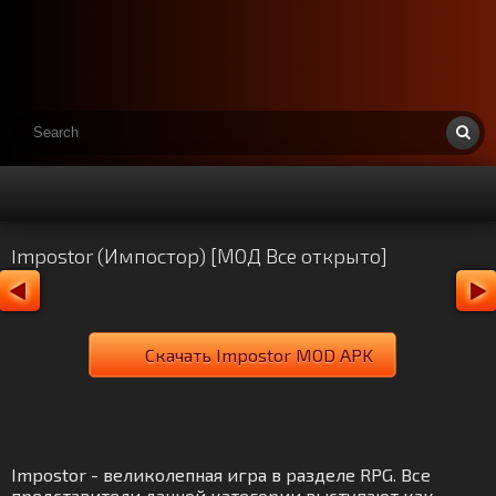
Impostor (Импостор) [МОД Все открыто]
Скачать Impostor MOD APK
Impostor - великолепная игра в разделе RPG. Все
представители данной категории выступают как