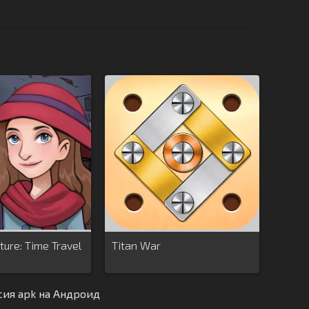
nture: Time Travel
Titan War
сия apk на Андроид