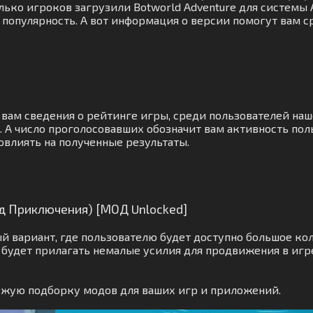
олько игроков загрузили Botworld Adventure для системы 
 популярность. А вот информация о версии помогут вам с
 вам сведения о рейтинге игры, среди пользователей на
А число проголосовавших обозначит вам активность поль
овлиять на полученные результаты.
лд Приключения) [МОД Unlocked]
 вариант, где пользователю будет доступно большое кол
будет прилагать немалые усилия для продвижения в игр
ежую подборку модов для ваших игр и приложений.