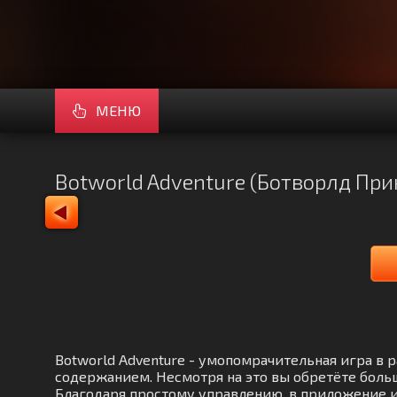
МЕНЮ
Botworld Adventure (Ботворлд Пр
Botworld Adventure - умопомрачительная игра в
содержанием. Несмотря на это вы обретёте боль
Благодаря простому управлению, в приложение и