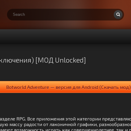
иключения) [МОД Unlocked]
Botworld Adventure — версия для Android (Скачать мод)
 разделе RPG. Все приложения этой категории представля
шую массу радости от лаконичной графики, разнообразно
меют возможность играть как совершеннолетнее, так и по