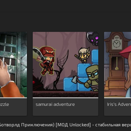
uzzle
samurai adventure
Iris's Adve
(Ботворлд Приключения) [МОД Unlocked] - стабильная вер