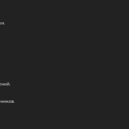
ки.
ений.
ников.