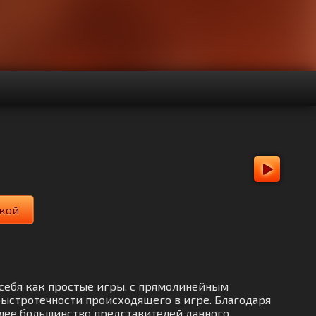
вкой
ют себя как простые игры, с прямолинейным
быстротечности происходящего в игре. Благодаря
олее большинство представителей данного