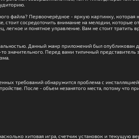
аудиторию.
ого файла? Первоочерёдное - яркую картинку, которая н
е, стоит сосредоточить внимание на мелодии, которые о
ц, легкое и понятное управление. Вам не стоит тратить 
кальностью. Данный жанр приложений был опубликован дл
о-то значительного. Перед вами типичный представитель 
зма.
ученных требований обнаружится проблема с инсталляцие
ройстве. После - объем незанятого места, потому что п
асколько хитовая игра, счетчик установок и текущую вер