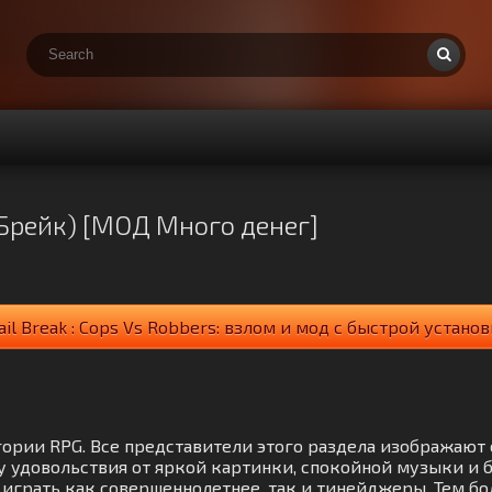
л Брейк) [МОД Много денег]
Jail Break : Cops Vs Robbers: взлом и мод с быстрой устано
категории RPG. Все представители этого раздела изобража
 удовольствия от яркой картинки, спокойной музыки и 
играть как совершеннолетнее, так и тинейджеры. Тем б