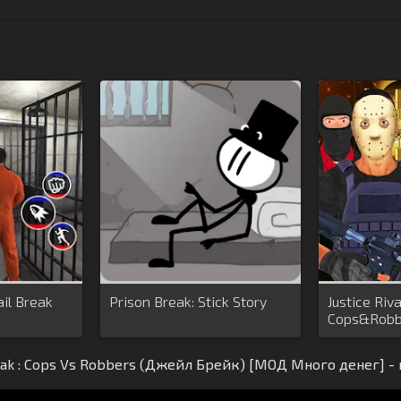
ail Break
Prison Break: Stick Story
Justice Riva
Cops&Robb
eak : Cops Vs Robbers (Джейл Брейк) [МОД Много денег] -