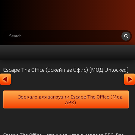
Escape The Office (Эскейп зе Офис) [МОД Unlocked]
Зеркало для загрузки Escape The Office (Мод
APK)
Escape The Office - отличная игра в разделе RPG. Все