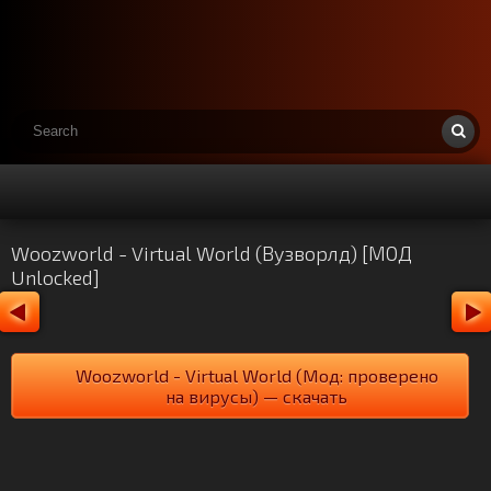
Woozworld - Virtual World (Вузворлд) [МОД
Unlocked]
Woozworld - Virtual World (Мод: проверено
на вирусы) — скачать