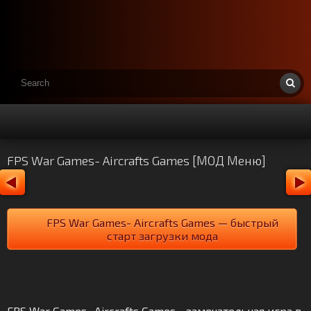
FPS War Games- Aircrafts Games [МОД Меню]
FPS War Games- Aircrafts Games — быстрый
старт загрузки мода
FPS War Games- Aircrafts Games - замечательная игра в