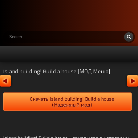
Island building! Build a house [МОД Меню]
Скачать Island building! Build a house
(Надежный мод)
Island building! Build a house - яркая игра в категории