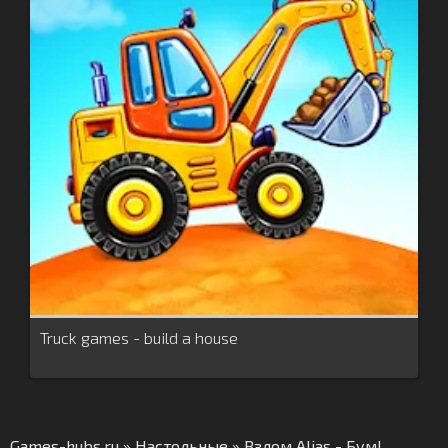
Truck games - build a house
Games-hubs.ru
»
Настольные
» Взлом Alias - Бум!