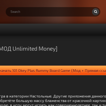
[МОД Unlimited Money]
качать 101 Okey Plus Rummy Board Game (Мод + Прямая ссы
 игра в категории Настольные. Другие приложения данног
бретёте большую массу блаженства от красочной картин
олю, в игру могут играть как совершеннолетнее, так и ти