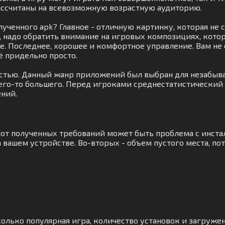
ассчитаны на всевозможную возрастную аудиторию.
лученного apk? Главное - отличную картинку, которая н
м, надо обратить внимание на игровых композициях, кот
ре. Последнее, хорошее и комфортное управление. Вам не
ё придельно просто.
естью. Данный жанр приложений был выбран для незабыв
чего-то большего. Перед игроками среднестатистический
ний.
я от полученных требований может быть проблема с инста
 вашем устройстве. Во-вторых - объем пустого места, по
колько популярная игра, количество установок и загружен