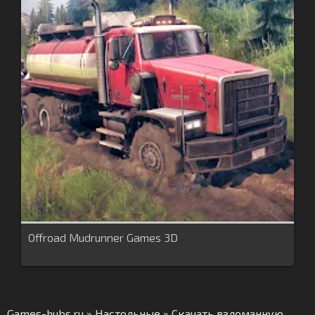
Offroad Mudrunner Games 3D
Games-hubs.ru
»
Настольные
» Скачать взломанную