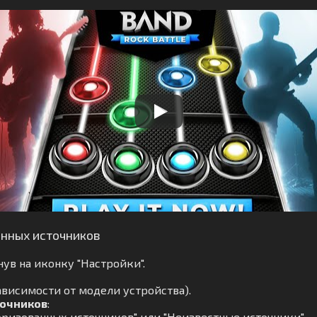
анных источников
ув на иконку "Настройки".
ависимости от модели устройства).
точников
:
ризованных источников" или "Неизвестные источники".