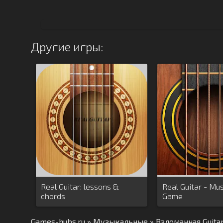
Другие игры:
Real Guitar: lessons &
Real Guitar - Mu
chords
Game
Games-hubs.ru
»
Музыкальные
» Взломанная Guita