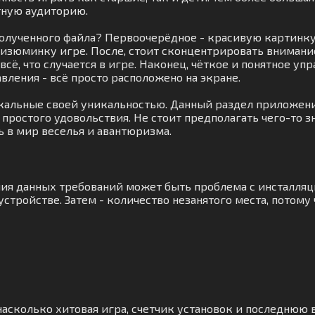
тную аудиторию.
олученного файла? Первоочерёдное - красивую картинку,
изюминку игре. После, стоит сконцентрировать внимани
ё, что случается в игре. Наконец, чёткое и понятное уп
ления - всё просто расположено на экране.
ыкальные своей уникальностью. Данный раздел приложени
простого удовольствия. Не стоит предполагать чего-то 
ь в мир веселья и авантюризма.
ния данных требований может быть проблема с инсталляц
стройстве. Затем - количество незанятого места, потому
насколько хитовая игра, счетчик установок и последнюю в