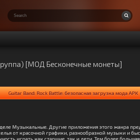
я группа) [МОД Бесконечные монеты]
Guitar Band: Rock Battle: безопасная загрузка мода APK
в разделе Музыкальные. Другие приложения этого жанра п
елья от красочной графики, разнообразной музыки и быс
ость играть как старшие, так и дети. Тем более больша