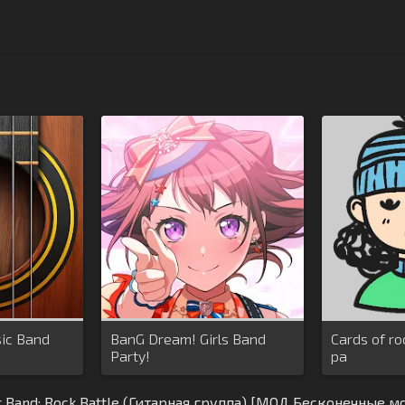
sic Band
BanG Dream! Girls Band
Cards of ro
Party!
pa
r Band: Rock Battle (Гитарная группа) [МОД Бесконечные м