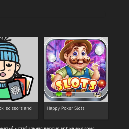
ck, scissors and
Happy Poker Slots
онеты] - стабильная версия apk на Андроид