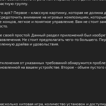
астную группу.
о apk? Первое - классную картинку, которая не должна 
осредоточить внимание на игровых композициях, которы
е концов, легкое и понятное управление. Вам не стоит з
сто.
ые своей простой. Данный раздел приложений был изобр
развлечения. Не стоит предполагать чего-то большего. 
еленную драйва и удовольствия.
 отклонения от указанных требований обнаружится пробл
новленной на вашем устройстве. Второе - объем пустого 
асколько хитовая игра, количество установок и доступну