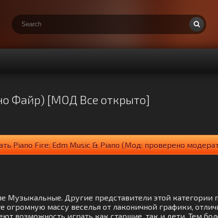
ано Файр) [МОД Все открыто]
ать Piano Fire: Edm Music & Piano (Мод: проверено модер
азделе Музыкальные. Другие представители этой категории
е огромную массу веселья от лаконичной графики, отли
еют возможность играть как старшие, так и дети. Тем бо