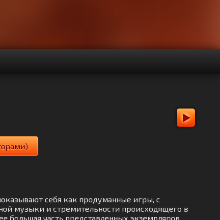
аторами)
 показывают себя как продуманные игры, с
чной музыки и стремительности происходящего в
лее большая часть представленных экземпляров