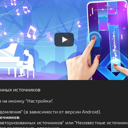
анных источников
 на иконку "Настройки".
омления" (в зависимости от версии Android).
точников
:
авторизованных источников" или "Неизвестные источники
тся подтвердить операцию.