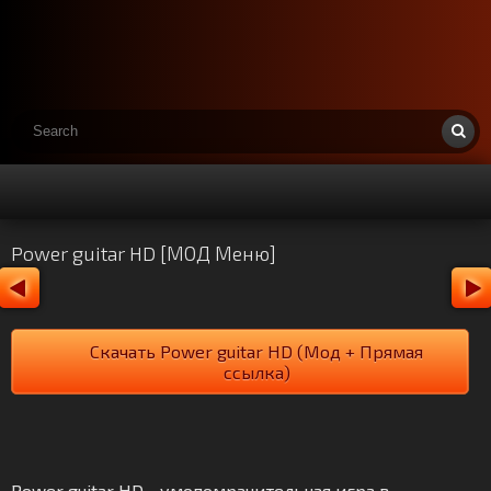
Power guitar HD [МОД Меню]
Скачать Power guitar HD (Мод + Прямая
ссылка)
Power guitar HD - умопомрачительная игра в