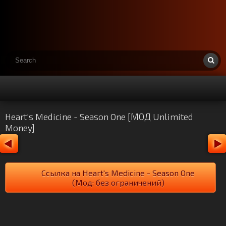
Heart's Medicine - Season One [МОД Unlimited
Money]
Ссылка на Heart's Medicine - Season One
(Мод: без ограничений)