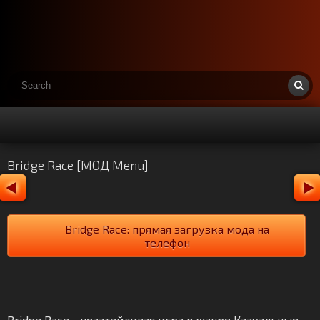
Bridge Race [МОД Menu]
Bridge Race: прямая загрузка мода на
телефон
Bridge Race - незатейливая игра в жанре Казуальные.