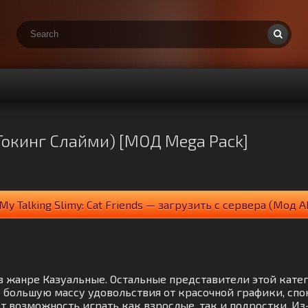
й Токинг Слайми) [МОД Mega Pack]
My Talking Slimy: Cat Friends — загрузить с сервера (Мод A
гра в жанре Казуальные. Остальные представители этой ка
 большую массу удовольствия от красочной графики, сп
т возможность играть как взрослые, так и подростки. Из