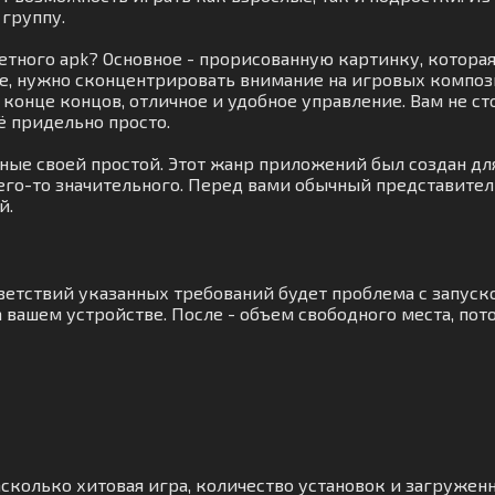
 группу.
етного apk? Основное - прорисованную картинку, которая
е, нужно сконцентрировать внимание на игровых композ
конце концов, отличное и удобное управление. Вам не с
ё придельно просто.
ные своей простой. Этот жанр приложений был создан для
его-то значительного. Перед вами обычный представител
й.
тветствий указанных требований будет проблема с запус
 вашем устройстве. После - объем свободного места, пот
сколько хитовая игра, количество установок и загруженн