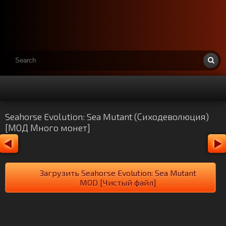
Seahorse Evolution: Sea Mutant (Сиходеволюция)
[МОД Много монет]
Загрузить Seahorse Evolution: Sea Mutant
MOD [Чистый файл]