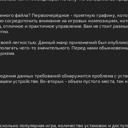
нного файла? Первоочерёдное - приятную графику, котор
но сосредоточить внимание на игровых композициях, ко
, отличное и практичное управление. Вам не стоит разм
тно.
 своей легкостью. Данный жанр приложений был опублико
дполагать чего-то значительного. Перед нами обыкновенн
юризма.
людения данных требований обнаружится проблема с уст
ашем устройстве. Во-вторых - объем пустого места, так 
сколько популярная игра, количество установок и доступ