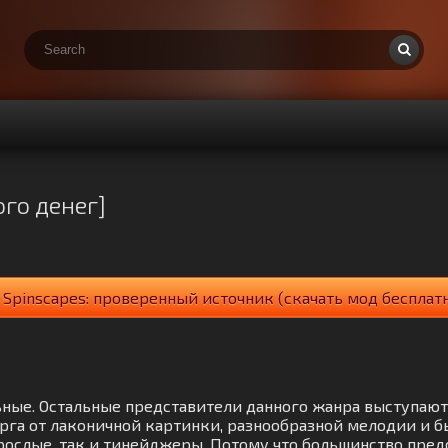
го денег]
Spinscapes: проверенный источник (скачать мод бесплат
альные. Остальные представители данного жанра выступаю
га от лаконичной картинки, разнообразной мелодии и б
зрослые, так и тинейджеры. Потому что большинство пре