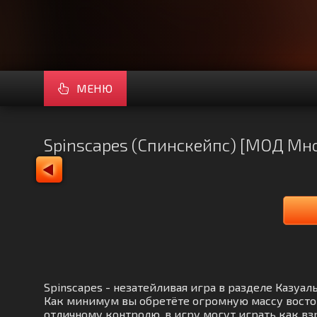
МЕНЮ
Spinscapes (Спинскейпс) [МОД Мно
Spinscapes - незатейливая игра в разделе Казу
Как минимум вы обретёте огромную массу востор
отличному контролю, в игру могут играть как в