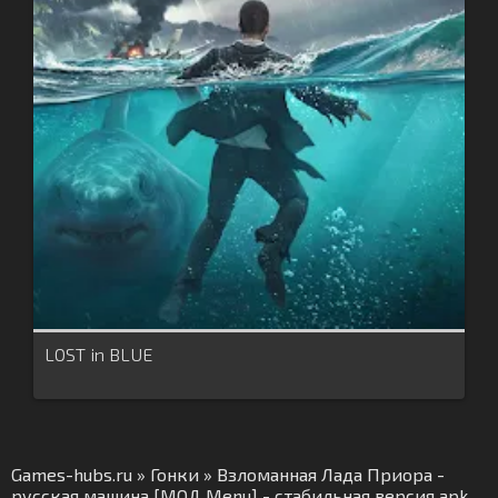
LOST in BLUE
Games-hubs.ru
»
Гонки
» Взломанная Лада Приора -
русская машина [МОД Menu] - стабильная версия apk