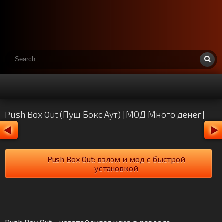
Push Box Out (Пуш Бокс Аут) [МОД Много денег]
Push Box Out: взлом и мод с быстрой
установкой
Push Box Out - незатейливая игра в разделе