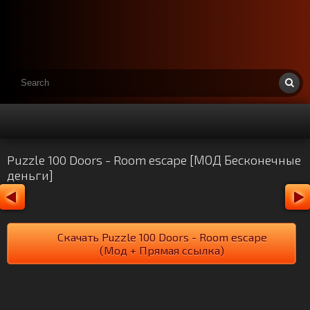
Puzzle 100 Doors - Room escape [МОД Бесконечные
деньги]
Скачать Puzzle 100 Doors - Room escape
(Мод + Прямая ссылка)