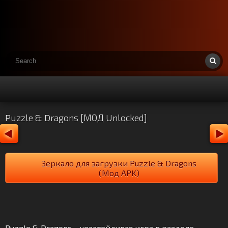
Puzzle & Dragons [МОД Unlocked]
Зеркало для загрузки Puzzle & Dragons
(Мод APK)
Puzzle & Dragons - незатейливая игра в разделе