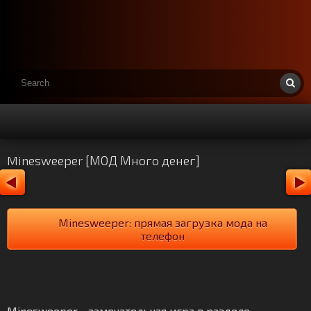
Minesweeper [МОД Много денег]
Minesweeper: прямая загрузка мода на
телефон
Minesweeper - замечательная игра в разделе