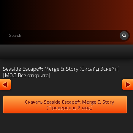
Seaside Escape®: Merge & Story (Сисайд Эскейп)
[МОД Все открыто]
Скачать Seaside Escape®: Merge & Story
(Проверенный мод)