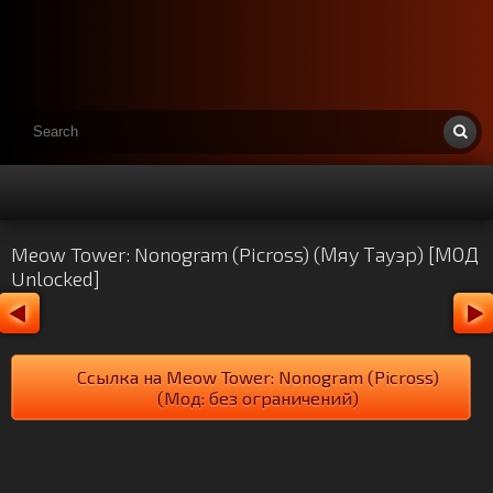
Meow Tower: Nonogram (Picross) (Мяу Тауэр) [МОД
Unlocked]
Ссылка на Meow Tower: Nonogram (Picross)
(Мод: без ограничений)