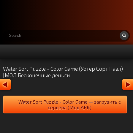
Water Sort Puzzle - Color Game (Уотер Сорт Пазл)
[МОД Бесконечные деньги]
Water Sort Puzzle - Color Game — загрузить с
сервера (Мод APK)