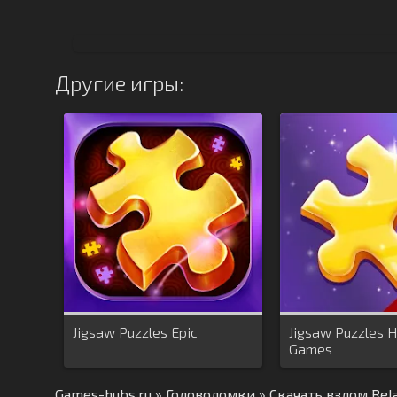
Другие игры:
Jigsaw Puzzles Epic
Jigsaw Puzzles 
Games
Games-hubs.ru
»
Головоломки
» Скачать взлом Rel