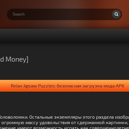
ed Money]
Relax Jigsaw Puzzles: безопасная загрузка мода APK
и Головоломки. Остальные экземпляры этого раздела изоб
 огромную массу удовольствия от сдержанной картинки
ожение имеют возможность играть как совершеннолетнее,