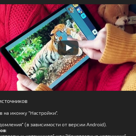
источников
 на иконку "Настройки".
омления" (в зависимости от версии Android).
ков
:
известных источников" или "Неизвестные источники".