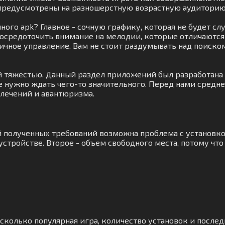
предусмотрены на разношерстную возрастную аудиторию
ого apk? Главное - сочную графику, которая не будет сл
осредоточить внимание на мелодии, которые отличаютс
тичное управление. Вам не стоит раздумывать над поиск
ей тяжестью. Данный раздел приложений был разработана
Не нужно ждать чего-то значительного. Перед нами средн
лечений и авантюризма.
ий полученных требований возможна проблема с установк
стройстве. Второе - объем свободного места, потому чт
асколько популярная игра, количество установок и послед