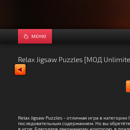
МЕНЮ
Relax Jigsaw Puzzles [МОД Unlimit
Relax Jigsaw Puzzles - отличная игра в категори
последовательным содержанием. Но вы обретёте
в игре. Благодаря лаконичному контролю, в прил