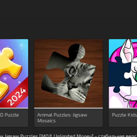
HD Puzzle
Animal Puzzles: Jigsaw
Puzzle Kids
Mosaics
ax Jigsaw Puzzles [МОД Unlimited Money] - стабильная вер