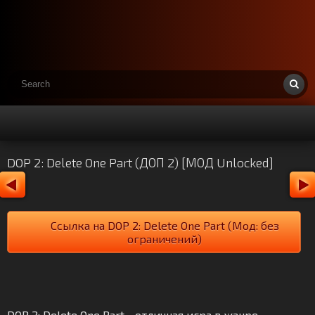
DOP 2: Delete One Part (ДОП 2) [МОД Unlocked]
Ссылка на DOP 2: Delete One Part (Мод: без
ограничений)
DOP 2: Delete One Part - отличная игра в жанре