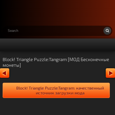
Block! Triangle Puzzle:Tangram [МОД Бесконечные
монеты]
Block! Triangle Puzzle:Tangram: качественный
источник загрузки мода