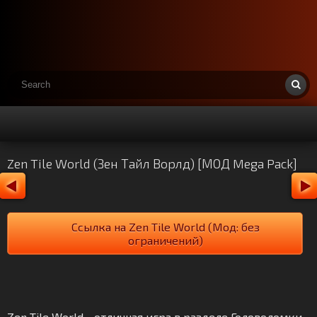
Zen Tile World (Зен Тайл Ворлд) [МОД Mega Pack]
Ссылка на Zen Tile World (Мод: без
ограничений)
Zen Tile World - отличная игра в разделе Головоломки.