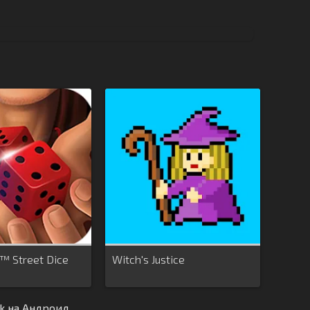
™ Street Dice
Witch's Justice
pk на Андроид