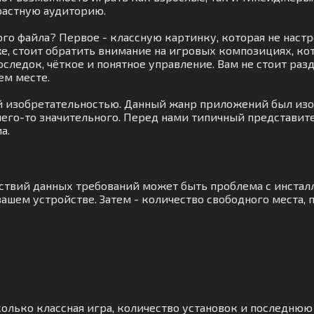
растную аудиторию.
го файла? Первое - классную картинку, которая не настр
е, стоит обратить внимание на игровых композициях, к
последок, чёткое и понятное управление. Вам не стоит р
ем месте.
ей изобретательностью. Данный жанр приложений был изо
 чего-то значительного. Перед нами типичный представите
а.
тствий данных требований может быть проблема с инста
ашем устройстве. Затем - количество свободного места, 
колько классная игра, количество установок и последнюю 