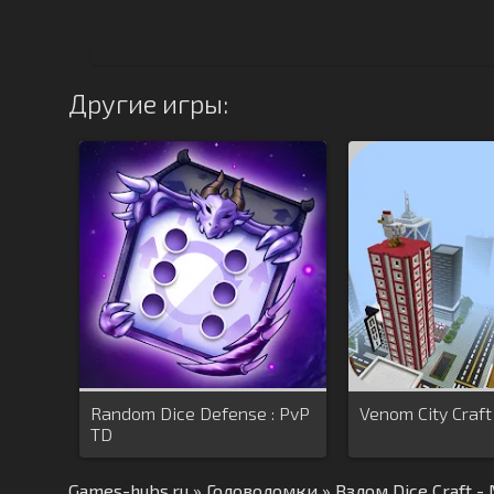
Другие игры:
Random Dice Defense : PvP
Venom City Craft
TD
Games-hubs.ru
»
Головоломки
» Взлом Dice Craft 