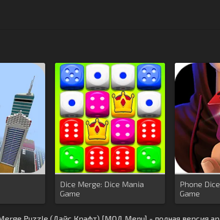
Dice Merge: Dice Mania
Phone Dice
Game
Game
- Merge Puzzle (Дайс Крафт) [МОД Menu] - полная версия a