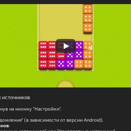
х источников
ув на иконку "Настройки".
омления" (в зависимости от версии Android).
иков
:
нанных источников" или "Неизвестные источники".