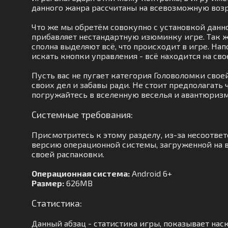
данного жанра рассчитаны на всевозможную воз
Что же мы обретём совокупно с установкой данно
прибавляет нестандартную изюминку игре. Так ж
сполна выделяют всё, что происходит в игре. На
искать кнопки управления - всё находится на сво
Пусть вас не пугает категория Головоломки сво
своих дел и забавы ради. Не стоит предполагать
погружайтесь в вселенную веселья и авантюризм
Системные требования:
Присмотритесь к этому разделу, из-за несоотве
версию операционной системы, загруженной на в
своей распаковки.
Операционная система:
Android 6+
Размер:
626MB
Статистика:
Данный абзац - статистика игры, показывает нас