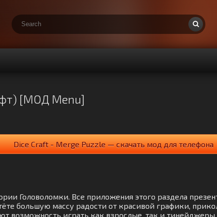
рафт) [МОД Menu]
Dice Craft - Merge Puzzle — скачать мод для телефона
тегории Головоломки. Все приложения этого раздела презе
ёте большую массу радости от красивой графики, прико
еют возможность играть как взрослые, так и тинейджеры