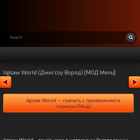
Jigsaw World (Джигсоу Ворлд) [МОД Menu]
Jigsaw World — скачать с проверенного
сервера (Мод)
Jigsaw World - яркая игра в категории Головоломки.