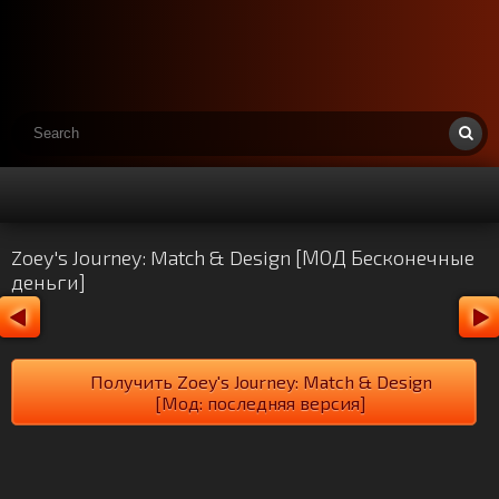
Zoey's Journey: Match & Design [МОД Бесконечные
деньги]
Получить Zoey's Journey: Match & Design
[Мод: последняя версия]