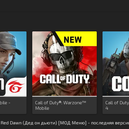
bile -
Call of Duty®: Warzone™
Call of Dut
Mobile
4
: Red Dawn (Дед он дьюти) [МОД Меню] - последняя верси