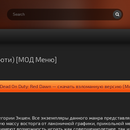
дьюти) [МОД Меню]
Dead On Duty: Red Dawn — скачать взломанную версию (М
категории Экшен. Все экземпляры данного жанра представ
ю массу восторга от лаконичной графики, прикольной ме
имеют возможность играть как совершеннолетнее, так и