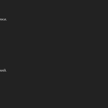
ики.
ний.