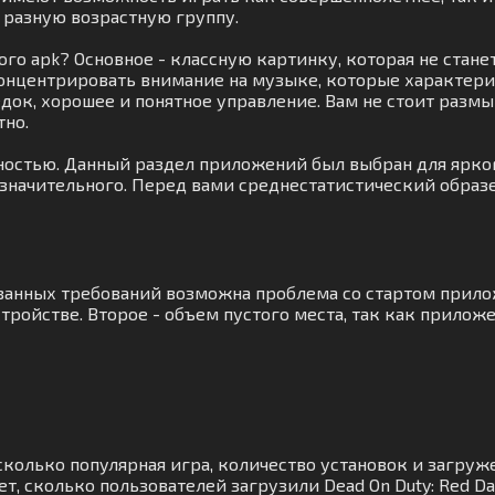
 разную возрастную группу.
го apk? Основное - классную картинку, которая не стане
онцентрировать внимание на музыке, которые характер
док, хорошее и понятное управление. Вам не стоит разм
тно.
жностью. Данный раздел приложений был выбран для ярко
 значительного. Перед вами среднестатистический образе
азанных требований возможна проблема со стартом прило
ройстве. Второе - объем пустого места, так как приложе
сколько популярная игра, количество установок и загруж
т, сколько пользователей загрузили Dead On Duty: Red D