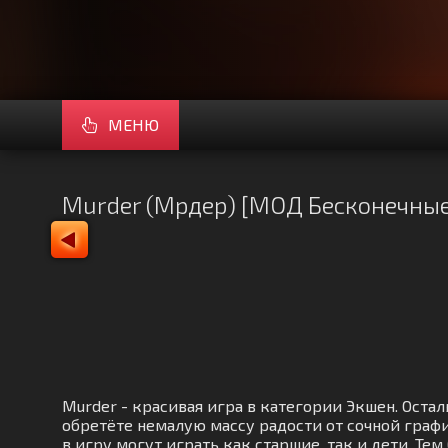
МЕНЮ
Murder (Мрдер) [МОД Бесконечны
Murder - красивая игра в категории Экшен. Ост
обретёте немалую массу радости от сочной граф
в игру могут играть как старшие, так и дети. Т