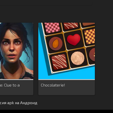
: Clue to a
Chocolaterie!
сия apk на Андроид