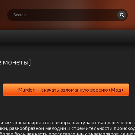
е монеты]
Murder — скачать взломанную версию (Мод)
альные экземпляры этого жанра выступают как взвешенны
ики, разнообразной мелодии и стремительности происход
ем более большая часть представленных экземпляров данн