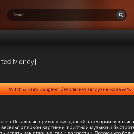
ited Money]
Witch & Fairy Dungeon: безопасная загрузка мода APK
е Экшен. Остальные приложения данной категории показыв
веселья от яркой картинки, приятной музыки и быстроте
 играть как старшие, так и подростки. Потому что боль