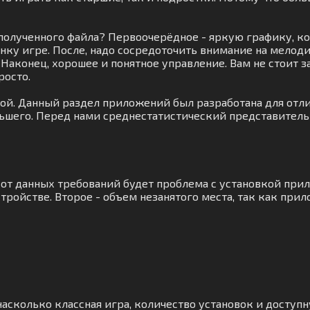
 полученного файла? Первоочерёдное - яркую графику, к
нку игре. После, надо сосредоточить внимание на мелод
Наконец, хорошее и понятное управление. Вам не стоит 
росто.
той. Данный раздел приложений был разработана для отли
ольшего. Перед нами среднестатистический представитель
я от данных требований будет проблема с установкой при
ройстве. Второе - объем незанятого места, так как при
асколько классная игра, количество установок и доступн