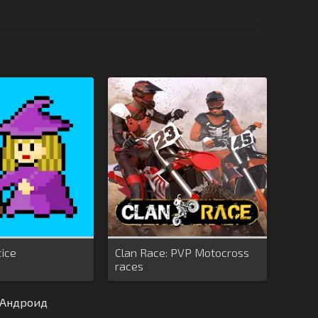
tice
Clan Race: PVP Motocross
races
а Андроид