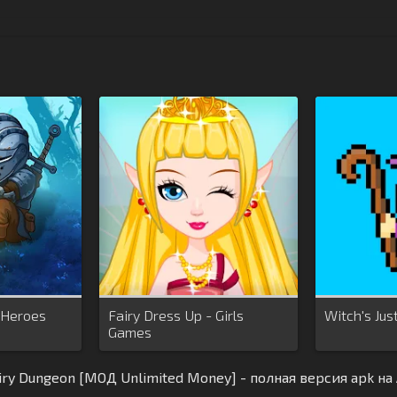
 Heroes
Fairy Dress Up - Girls
Witch's Jus
Games
iry Dungeon [МОД Unlimited Money] - полная версия apk н