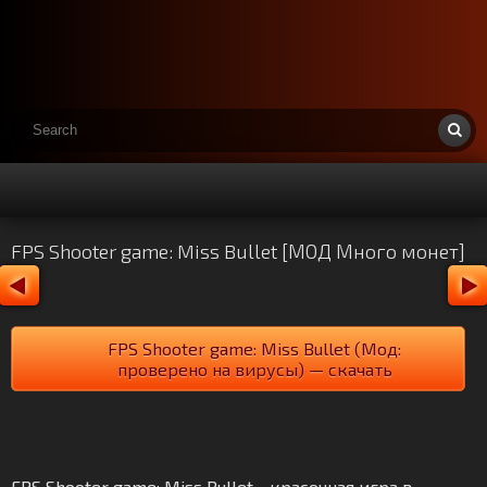
FPS Shooter game: Miss Bullet [МОД Много монет]
FPS Shooter game: Miss Bullet (Мод:
проверено на вирусы) — скачать
FPS Shooter game: Miss Bullet - красочная игра в