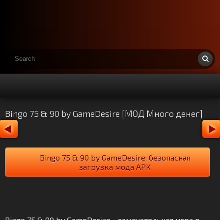
Bingo 75 & 90 by GameDesire [МОД Много денег]
Bingo 75 & 90 by GameDesire: безопасная
загрузка мода APK
Bingo 75 & 90 by GameDesire - замечательная игра в