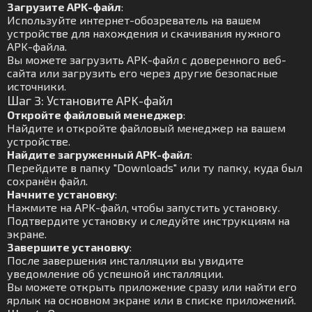
Загрузите APK-файл
:
Используйте интернет-обозреватель на вашем
устройстве для нахождения и скачивания нужного
APK-файла.
Вы можете загрузить APK-файл с доверенного веб-
сайта или загрузить его через другие безопасные
источники.
Шаг 3: Установите APK-файл
Откройте файловый менеджер
:
Найдите и откройте файловый менеджер на вашем
устройстве.
Найдите загруженный APK-файл
:
Перейдите в папку "Downloads" или ту папку, куда был
сохранён файл.
Начните установку
:
Нажмите на APK-файл, чтобы запустить установку.
Подтвердите установку и следуйте инструкциям на
экране.
Завершите установку
:
После завершения инсталляции вы увидите
уведомление об успешной инсталляции.
Вы можете открыть приложение сразу или найти его
ярлык на основном экране или в списке приложений.