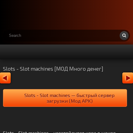
Slots - Slot machines [МОД Много денег]
Slots - Slot machines — быстрый сервер
загрузки (Мод APK)
Slots - Slot machines - незатейливая игра в жанре