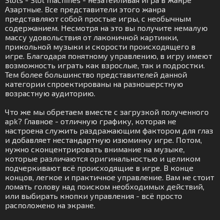
Азартные. Все представители этого жанра
представляют собой простые игры, с необычным
содержанием. Несмотря на это вы получите немалую
массу удовольствия от лаконичной картинки,
прикольной музыки и скорости происходящего в
игре. Благодаря понятному управлению, в игру имеют
возможность играть как взрослые, так и подростки.
Тем более большинство представителей данной
категории спроектированы на разношерстную
возрастную аудиторию.
Что же мы обретаем вместе с загрузкой полученного
apk? Главное - отличную графику, которая не
настроена служить раздражающим фактором для глаз
и добавляет нестандартную изюминку игре. Потом,
нужно сконцентрировать внимание на музыке,
которые различаются оригинальностью и целиком
подчеркивают всё происходящие в игре. В конце
концов, легкое и практичное управление. Вам не стоит
ломать голову над поиском необходимых действий,
или выбирать кнопки управления - всё просто
расположено на экране.