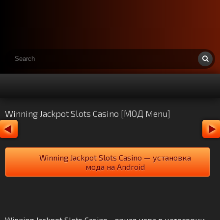
Winning Jackpot Slots Casino [МОД Menu]
Winning Jackpot Slots Casino — установка
мода на Android
Winning Jackpot Slots Casino - яркая игра в категории