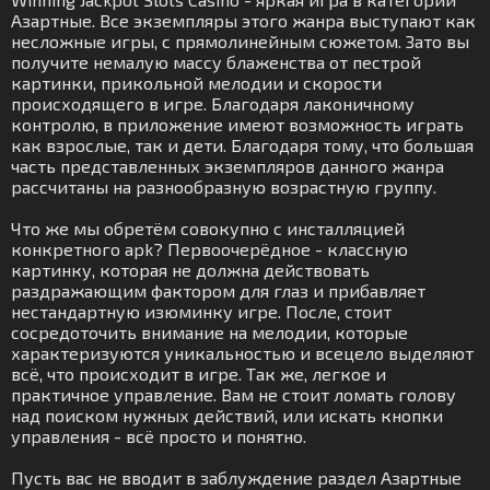
Азартные. Все экземпляры этого жанра выступают как
несложные игры, с прямолинейным сюжетом. Зато вы
получите немалую массу блаженства от пестрой
картинки, прикольной мелодии и скорости
происходящего в игре. Благодаря лаконичному
контролю, в приложение имеют возможность играть
как взрослые, так и дети. Благодаря тому, что большая
часть представленных экземпляров данного жанра
рассчитаны на разнообразную возрастную группу.
Что же мы обретём совокупно с инсталляцией
конкретного apk? Первоочерёдное - классную
картинку, которая не должна действовать
раздражающим фактором для глаз и прибавляет
нестандартную изюминку игре. После, стоит
сосредоточить внимание на мелодии, которые
характеризуются уникальностью и всецело выделяют
всё, что происходит в игре. Так же, легкое и
практичное управление. Вам не стоит ломать голову
над поиском нужных действий, или искать кнопки
управления - всё просто и понятно.
Пусть вас не вводит в заблуждение раздел Азартные