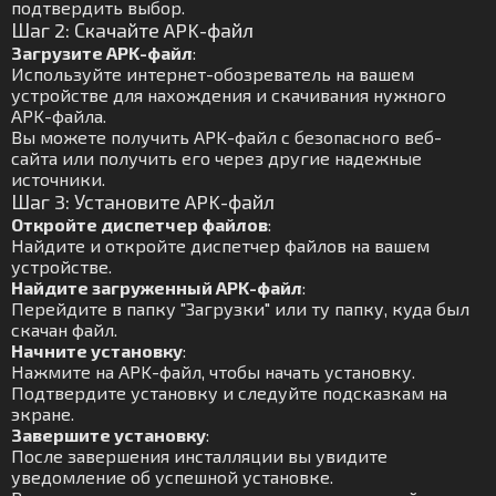
подтвердить выбор.
Шаг 2: Скачайте APK-файл
Загрузите APK-файл
:
Используйте интернет-обозреватель на вашем
устройстве для нахождения и скачивания нужного
APK-файла.
Вы можете получить APK-файл с безопасного веб-
сайта или получить его через другие надежные
источники.
Шаг 3: Установите APK-файл
Откройте диспетчер файлов
:
Найдите и откройте диспетчер файлов на вашем
устройстве.
Найдите загруженный APK-файл
:
Перейдите в папку "Загрузки" или ту папку, куда был
скачан файл.
Начните установку
:
Нажмите на APK-файл, чтобы начать установку.
Подтвердите установку и следуйте подсказкам на
экране.
Завершите установку
:
После завершения инсталляции вы увидите
уведомление об успешной установке.