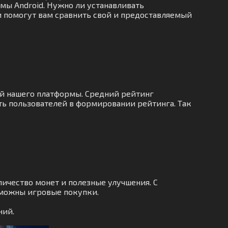
емы Android. Нужно ли устанавливать
и помогут вам сравнить свой и предоставляемый
ей нашего платформы. Средний рейтинг
ть пользователей в формировании рейтинга. Так
ичество монет и полезные улучшения. С
зможны игровые покупки.
ний.