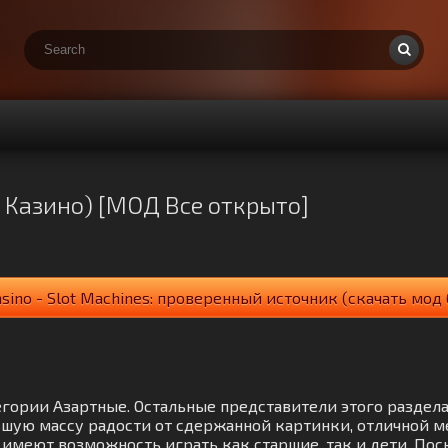
ас Казино) [МОД Все открыто]
asino - Slot Machines: проверенный источник (скачать мод
категории Азартные. Остальные представители этого разде
шую массу радости от сдержанной картинки, отличной м
имеют возможность играть как старшие, так и дети. Пос