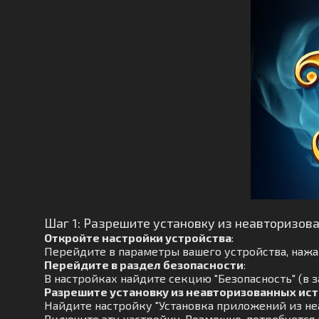
Шаг 1: Разрешите установку из неавторизов
Откройте настройки устройства
:
Перейдите в параметры вашего устройства, нажав
Перейдите в раздел безопасности
:
В настройках найдите секцию "Безопасность" (в 
Разрешите установку из неавторизованных ис
Найдите настройку "Установка приложений из не
Включите эту настройку. Возможно, потребуется