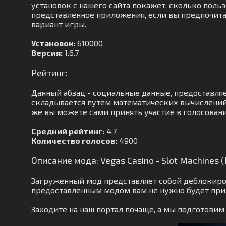
установок с нашего сайта покажет, сколько польз
представленное приложения, если вы предпочита
вариант игры.
Установок:
610000
Версия:
1.6.7
Рейтинг:
Данный абзац - социальные данные, предоставля
складывается путем математических вычислений.
же вы можете сами принять участие в голосовани
Средний рейтинг:
4.7
Количество голосов:
4900
Описание мода: Vegas Casino - Slot Machines
Загруженный мод представляет собой деблокиров
предоставленным модом вам не нужно будет прил
Заходите на наш портал почаще, а мы подготови