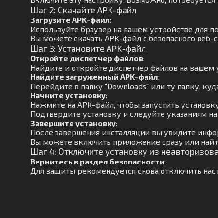
Шаг 2: Скачайте APK-файл
Загрузите APK-файл
:
Используйте браузер на вашем устройстве для п
Вы можете скачать APK-файл с безопасного веб-с
Шаг 3: Установите APK-файл
Откройте диспетчер файлов
:
Найдите и откройте диспетчер файлов на вашем 
Найдите загруженный APK-файл
:
Перейдите в папку "Downloads" или ту папку, куд
Начните установку
:
Нажмите на APK-файл, чтобы запустить установку
Подтвердите установку и следуйте указаниям на
Завершите установку
:
После завершения инсталляции вы увидите инфо
Вы можете включить приложение сразу или найт
Шаг 4: Отключите установку из неавторизов
Вернитесь в раздел безопасности
:
Для защиты рекомендуется снова отключить наст