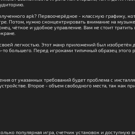
аудиторию.
олученного apk? Первоочерёдное - классную графику, ко
гре. Потом, нужно сконцентрировать внимание на музык
онец, чёткое и удобное управление. Вам не стоит тратит
экране.
 своей легкостью. Этот жанр приложений был изобретён 
о-то большего. Перед игроками типичный образец этого р
нения от указанных требований будет проблема с инсталл
стройстве. Второе - объем свободного места, так как п
олько популярная игра, счетчик установок и доступную в