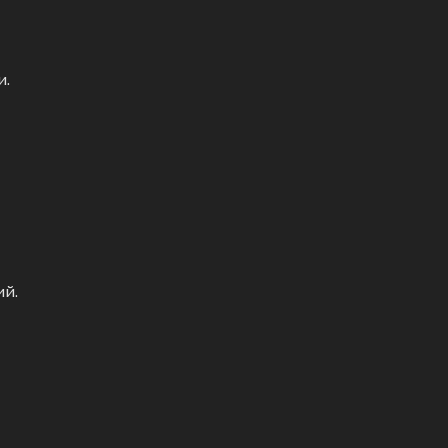
и.
ий.