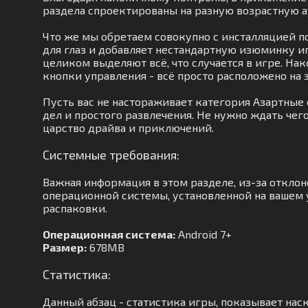
раздела спроектированы на разную возрастную 
Что же мы обретаем совокупно с инсталляцией п
для глаз и добавляет нестандартную изюминку и
целиком выделяют всё, что случается в игре. Нак
кнопки управления - всё просто расположено на 
Пусть вас не настораживает категория Азартные
дел и простого развлечения. Не нужно ждать чег
царство драйва и приключений.
Системные требования:
Важная информация в этом разделе, из-за откло
операционной системы, установленной на вашем у
распаковки.
Операционная система:
Android 7+
Размер:
678MB
Статистика:
Данный абзац - статистика игры, показывает наск