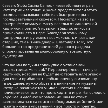
Caesars Slots: Casino Games - незатейливая игра в
категории Азартные. Другие представители этого
раздела показывают себя как быстрые игры, с
последовательным сюжетом. Несмотря на это вы
почерпнёте немалую массу веселья от лаконичной
картинки, приятной музыки и быстротечности
происходящего в игре. Благодаря отличному
контролю, в игру имеют возможность играть как
старшие, так и тинейджеры. Благодаря тому, что
большинство представителей данного раздела
спроектированы на разнообразную возрастную
аудиторию.
Что же мы получим совокупно с установкой
рассматриваемого apk? Первоочерёдное - сочную
картинку, которая не будет действовать аллергеном
для глаз и прибавляет необыкновенную изюминку
игре. Далее, нужно обратить внимание на музыке,
которые различаются уникальностью и сполна
подчеркивают всё, что происходит в игре. Напоследок,
хорошее и удобное управление. Вам не стоит
заморачиваться на поиск необходимых действий, или
искать кнопки управления - всё просто и понятно.