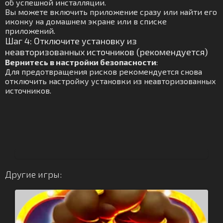
об успешной инсталляции.
Вы можете включить приложение сразу или найти его
иконку на домашнем экране или в списке
приложений.
Шаг 4: Отключите установку из
неавторизованных источников (рекомендуется)
Вернитесь в настройки безопасности
:
Для предотвращения рисков рекомендуется снова
отключить настройку установки из неавторизованных
источников.
Другие игры: