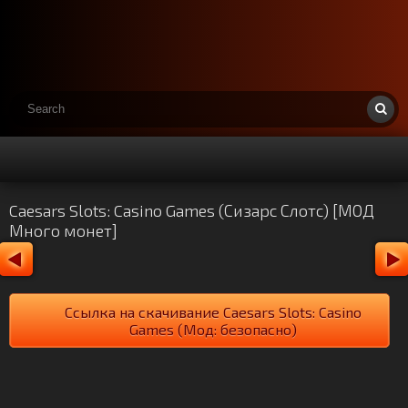
Caesars Slots: Casino Games (Сизарс Слотс) [МОД
Много монет]
Ссылка на скачивание Caesars Slots: Casino
Games (Мод: безопасно)