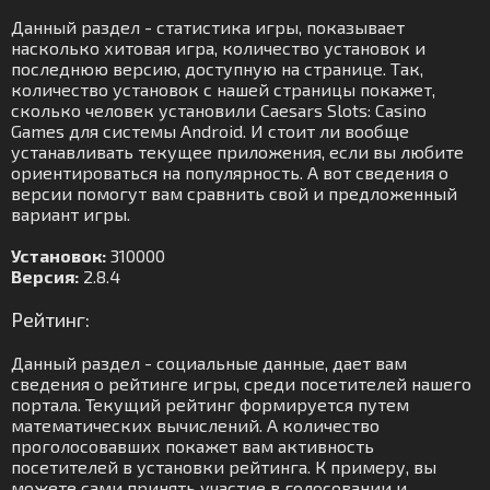
Данный раздел - статистика игры, показывает
насколько хитовая игра, количество установок и
последнюю версию, доступную на странице. Так,
количество установок с нашей страницы покажет,
сколько человек установили Caesars Slots: Casino
Games для системы Android. И стоит ли вообще
устанавливать текущее приложения, если вы любите
ориентироваться на популярность. А вот сведения о
версии помогут вам сравнить свой и предложенный
вариант игры.
Установок:
310000
Версия:
2.8.4
Рейтинг:
Данный раздел - социальные данные, дает вам
сведения о рейтинге игры, среди посетителей нашего
портала. Текущий рейтинг формируется путем
математических вычислений. А количество
проголосовавших покажет вам активность
посетителей в установки рейтинга. К примеру, вы
можете сами принять участие в голосовании и