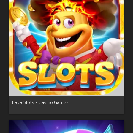
Lava Slots - Casino Games