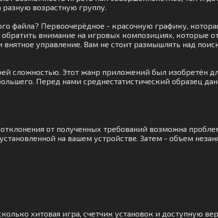
 разную возрастную группу.
го файла? Первоочерёдное - красочную графику, которая
о обратить внимание на игровых композициях, которые 
 и внятное управление. Вам не стоит размышлять над пои
оей сложностью. Этот жанр приложений был изобретён для
большего. Перед нами среднестатистический образец дан
а отклонения от полученных требований возможна пробле
становленной на вашем устройстве. Затем - объем незан
колько хитовая игра, счетчик установок и доступную вер