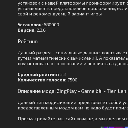
установок с нашей платформы проинформирует, ск
устанавливать представленное приложения, если
свой и рекомендуемый вариант игры.
Установок:
680000
Версия:
2.3.6
Рейтинг:
Данный раздел - социальные данные, показывае
путем математических вычислений. А показатель
поучаствовать в голосовании и повлиять на данны
Средний рейтинг:
3.3
Количество голосов:
7500
Описание мода: ZingPlay - Game bài - Tien Le
Данный тип модификации представляет собой улу
предоставленным модом вам не надо будет прила
Просматривайте наш сайт почаще, а мы сделаем 