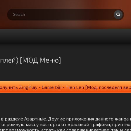
ингплей) [МОД Меню]
олучить ZingPlay - Game bài - Tien Len [Мод: последняя ве
гра в разделе Азартные. Другие приложения данного жанра
 огромную массу восторга от красивой графики, приятн
еют возможность играть как совершеннолетнее, так и де