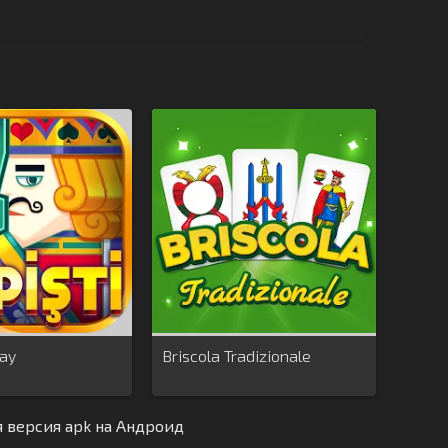
lay
Briscola Tradizionale
я версия apk на Андроид