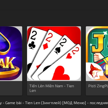
Tiến Lên Miền Nam - Tien
Pisti ZingP
Len
y - Game bài - Tien Len (Зингплей) [МОД Меню] - последня