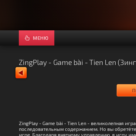
МЕНЮ
ZingPlay - Game bài - Tien Len (З
П
ZingPlay - Game bài - Tien Len - великолепная и
последовательным содержанием. Но вы обретёте
игре. Благодаря внятному управлению, в игру им