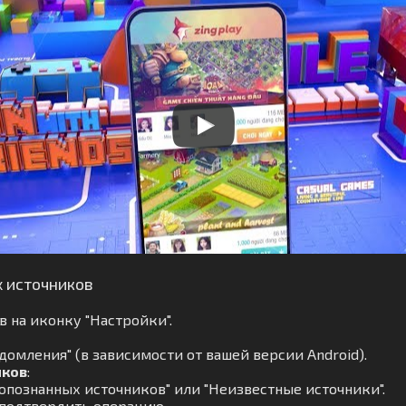
х источников
 на иконку "Настройки".
омления" (в зависимости от вашей версии Android).
иков
:
опознанных источников" или "Неизвестные источники".
 подтвердить операцию.