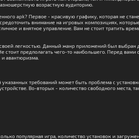
разношерстную возрастную аудиторию.
нного apk? Первое - красивую графику, которая не стан
осредоточить внимание на игровых композициях, которы
отличное и внятное управление. Вам не стоит тратить вре
е своей легкостью. Данный жанр приложений был выбран
 Не стоит предполагать чего-то наибольшего. Перед вами
 и авантюризма.
ий указанных требований может быть проблема с установ
стройстве. Во-вторых - количество свободного места, т
колько популярная игра, количество установок и загружен