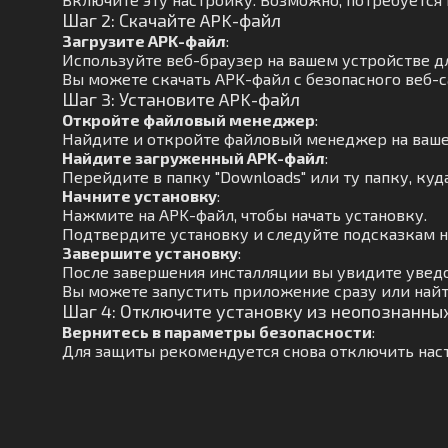
Шаг 2: Скачайте APK-файл
Загрузите APK-файл
:
Используйте веб-браузер на вашем устройстве д
Вы можете скачать APK-файл с безопасного веб-с
Шаг 3: Установите APK-файл
Откройте файловый менеджер
:
Найдите и откройте файловый менеджер на ваше
Найдите загруженный APK-файл
:
Перейдите в папку "Downloads" или ту папку, куд
Начните установку
:
Нажмите на APK-файл, чтобы начать установку.
Подтвердите установку и следуйте подсказкам н
Завершите установку
:
После завершения инсталляции вы увидите увед
Вы можете запустить приложение сразу или найт
Шаг 4: Отключите установку из неопознанны
Вернитесь в параметры безопасности
:
Для защиты рекомендуется снова отключить наст