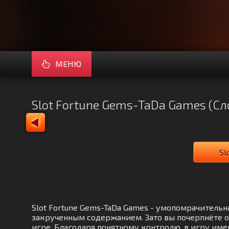
МЕНЮ
Slot Fortune Gems-TaDa Games (Сл
Sl
Slot Fortune Gems-TaDa Games - умопомрачительн
закрученным содержанием. Зато вы почерпнёте 
игре. Благодаря понятному контролю, в игру име