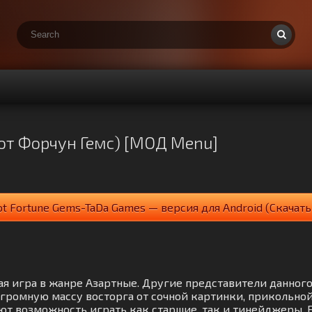
от Форчун Гемс) [МОД Menu]
ot Fortune Gems-TaDa Games — версия для Android (Скачать
ая игра в жанре Азартные. Другие представители данного
огромную массу восторга от сочной картинки, прикольно
ют возможность играть как старшие, так и тинейджеры. Б