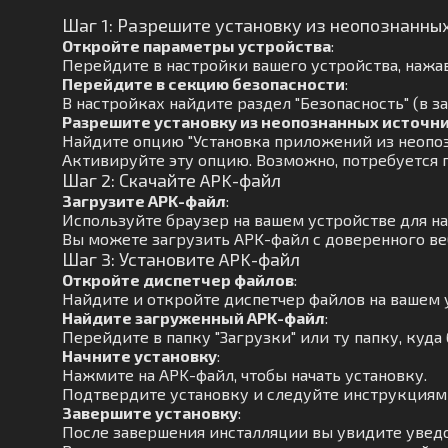
Шаг 1: Разрешите установку из неопознанны
Откройте параметры устройства
:
Перейдите в настройки вашего устройства, нажав
Перейдите в секцию безопасности
:
В настройках найдите раздел "Безопасность" (в з
Разрешите установку из неопознанных источн
Найдите опцию "Установка приложений из неопоз
Активируйте эту опцию. Возможно, потребуется 
Шаг 2: Скачайте APK-файл
Загрузите APK-файл
:
Используйте браузер на вашем устройстве для н
Вы можете загрузить APK-файл с доверенного веб
Шаг 3: Установите APK-файл
Откройте диспетчер файлов
:
Найдите и откройте диспетчер файлов на вашем 
Найдите загруженный APK-файл
:
Перейдите в папку "Загрузки" или ту папку, куда 
Начните установку
:
Нажмите на APK-файл, чтобы начать установку.
Подтвердите установку и следуйте инструкциям 
Завершите установку
:
После завершения инсталляции вы увидите увед