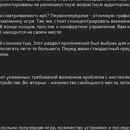
проектированы на разношерстную возрастную аудиторию.
рассматриваемого apk? Первоочерёдное - отличную граф
изюминку игре. Так же, стоит сконцентрировать внимани
 В конце концов, простое и комфортное управление. Вам
ё находится на своем месте.
ей сложностью. Этот раздел приложений был выбран для
дполагать чего-то большего. Перед вами стандартный пре
зма.
я от указанных требований возможна проблема с инсталл
ройстве. Во-вторых - количество свободного места, пот
сколько популярная игра, количество установок и послед