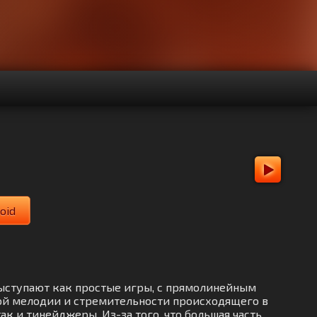
oid
выступают как простые игры, с прямолинейным
ной мелодии и стремительности происходящего в
к и тинейджеры. Из-за того, что большая часть