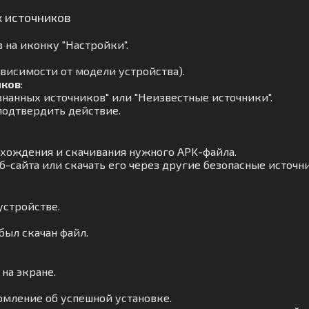
х источников
 на иконку "Настройки".
ависимости от модели устройства).
иков
:
нанных источников" или "Неизвестные источники".
подтвердить действие.
ахождения и скачивания нужного APK-файла.
-сайта или скачать его через другие безопасные источн
устройстве.
был скачан файл.
на экране.
омление об успешной установке.