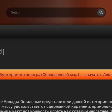
d]
Бургеркинг гов игра (Обновленный мод) — скачать с Andr
нре Аркады. Остальные представители данной категории 
ю массу удовольствия от сдержанной картинки, приколь
ние имеют возможность играть как совершеннолетнее, та