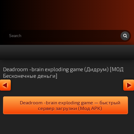
Deadroom -brain exploding game (Дидрум) [МОД
Бесконечные деньги]
Deadroom -brain exploding game — быстрый
сервер загрузки (Мод APK)