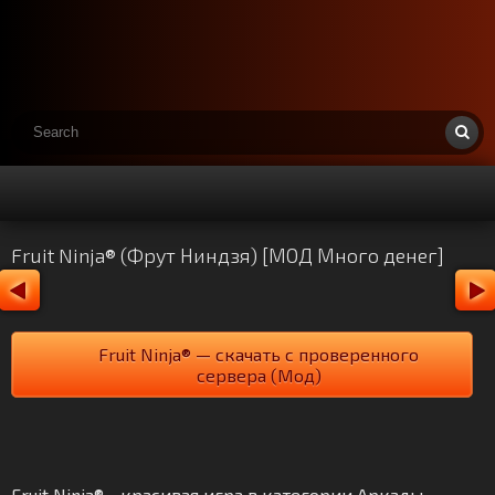
Fruit Ninja® (Фрут Ниндзя) [МОД Много денег]
Fruit Ninja® — скачать с проверенного
сервера (Мод)
Fruit Ninja® - красивая игра в категории Аркады.