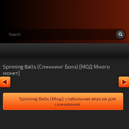
Spinning Balls (Спиннинг Болз) [МОД Много
монет]
Spinning Balls (Мод): стабильная версия для
скачивания