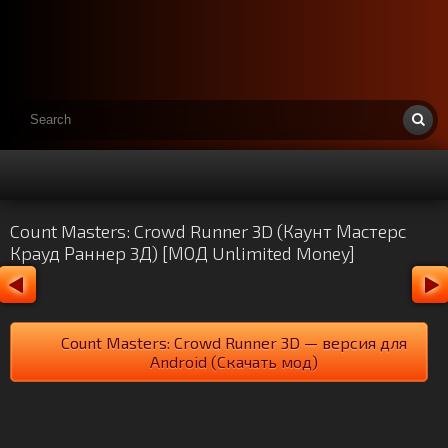
Count Masters: Crowd Runner 3D (Каунт Мастерс
Крауд Раннер 3Д) [МОД Unlimited Money]
Count Masters: Crowd Runner 3D — версия для
Android (Скачать мод)